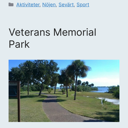
Kategorier
Aktiviteter
,
Nöjen
,
Sevärt
,
Sport
Veterans Memorial
Park