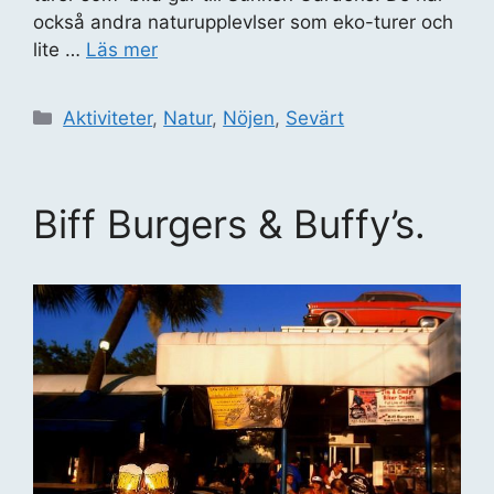
också andra naturupplevlser som eko-turer och
lite …
Läs mer
Kategorier
Aktiviteter
,
Natur
,
Nöjen
,
Sevärt
Biff Burgers & Buffy’s.