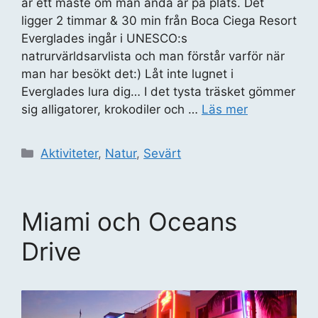
är ett måste om man ändå är på plats. Det
ligger 2 timmar & 30 min från Boca Ciega Resort
Everglades ingår i UNESCO:s
natrurvärldsarvlista och man förstår varför när
man har besökt det:) Låt inte lugnet i
Everglades lura dig… I det tysta träsket gömmer
sig alligatorer, krokodiler och …
Läs mer
Kategorier
Aktiviteter
,
Natur
,
Sevärt
Miami och Oceans
Drive