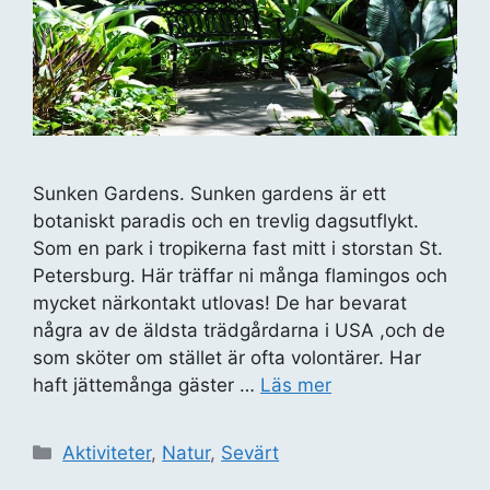
Sunken Gardens. Sunken gardens är ett
botaniskt paradis och en trevlig dagsutflykt.
Som en park i tropikerna fast mitt i storstan St.
Petersburg. Här träffar ni många flamingos och
mycket närkontakt utlovas! De har bevarat
några av de äldsta trädgårdarna i USA ,och de
som sköter om stället är ofta volontärer. Har
haft jättemånga gäster …
Läs mer
Kategorier
Aktiviteter
,
Natur
,
Sevärt