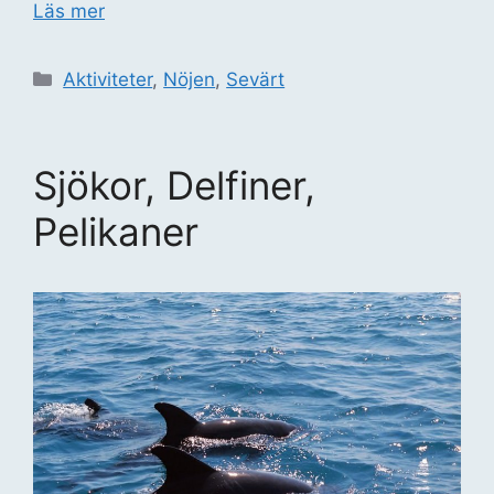
Läs mer
Kategorier
Aktiviteter
,
Nöjen
,
Sevärt
Sjökor, Delfiner,
Pelikaner