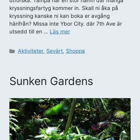
utforska. Tampa har en stor hamn där många
kryssningsfartyg kommer in. Skall ni åka på
kryssning kanske ni kan boka er avgång
härifrån? Missa inte Ybor City. där 7th Ave är
utsedd till en …
Läs mer
Kategorier
Aktiviteter
,
Sevärt
,
Shoppa
Sunken Gardens