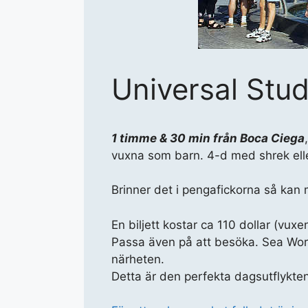
Universal Stu
1 timme & 30 min från Boca Ciega
vuxna som barn. 4-d med shrek ell
Brinner det i pengafickorna så kan 
En biljett kostar ca 110 dollar (vu
Passa även på att besöka. Sea Worl
närheten.
Detta är den perfekta dagsutflykte