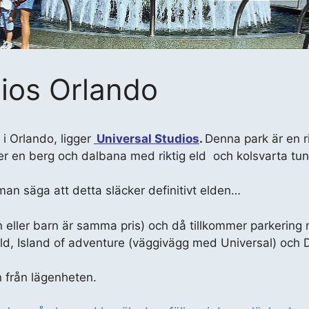
dios Orlando
, i Orlando, ligger
Universal Studios
.
Denna park är en r
er en berg och dalbana med riktig eld och kolsvarta tu
man säga att detta släcker definitivt elden…
xen eller barn är samma pris) och då tillkommer parkering
d, Island of adventure (väggivägg med Universal) och D
n från lägenheten.