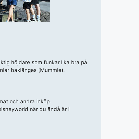
iktig höjdare som funkar lika bra på
nnlar baklänges (Mummie).
 mat och andra inköp.
isneyworld när du ändå är i