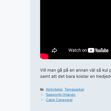
Vill man gå på en annan väl så ku
samt att det bara kostar en tredjed
Kategorier
Aktiviteter
,
Temaparker
Seaworld Orlando
Cape Canaveral