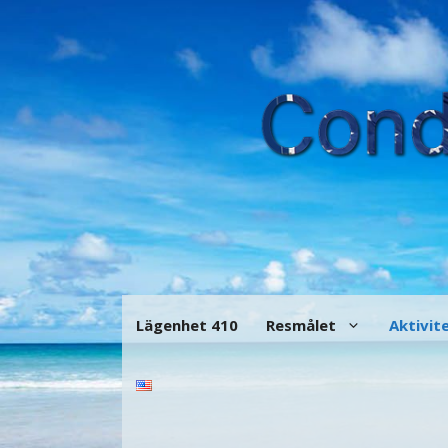
Hoppa
till
innehåll
Lägenhet 410
Resmålet
Aktivit