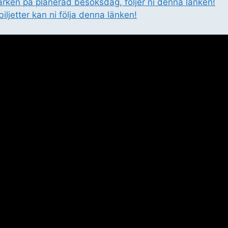
 parken på planerad besöksdag, följer ni denna länken!
biljetter kan ni följa denna länken!