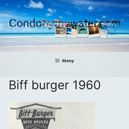
Hoppa
till
innehåll
Meny
Biff burger 1960