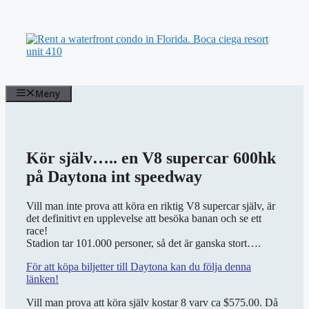
Hoppa
till
innehåll
Meny
Kör själv….. en V8 supercar 600hk
på Daytona int speedway
Vill man inte prova att köra en riktig V8 supercar själv, är
det definitivt en upplevelse att besöka banan och se ett
race!
Stadion tar 101.000 personer, så det är ganska stort….
För att köpa biljetter till Daytona kan du följa denna
länken!
Vill man prova att köra själv kostar 8 varv ca $575.00. Då