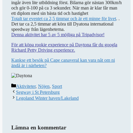
ingår även lite utbildning först. Bilarna gör nästan 300km/h
och gör 0-100 på ca 3 sekunder. När man är klar får man
ett diplom med sin bästa tid och hastighet
Totalt tar eventet ca 2,5 timmar och är ett minne för livet
. .
Det tar ca 2,5 timmar att köra till Dyatona international
speedway från lägenheterna.
Denna aktivitet har 5 av 5 möjliga på Tripadvisor!
För att köpa rookie experience på Daytona får du googla
Richard Petty Driving experience.
Kankse ett besök på Cape canaveral kan vara nåt om ni
ändå är i närheten?
Kategorier
Aktiviteter
,
Nöjen
,
Sport
Segway i St Petersburg
Legoland Winter haven/Lakeland
Lämna en kommentar