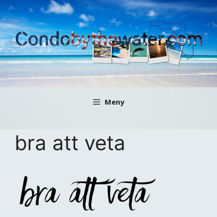
Hoppa
till
innehåll
Meny
bra att veta