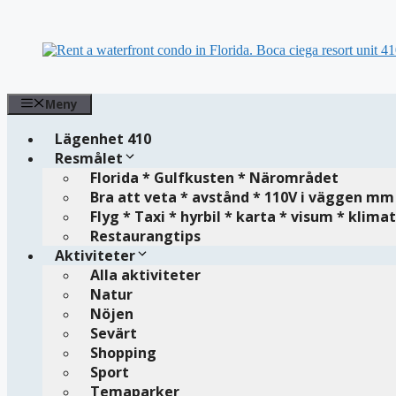
Hoppa
till
innehåll
Meny
Lägenhet 410
Resmålet
Florida * Gulfkusten * Närområdet
Bra att veta * avstånd * 110V i väggen mm
Flyg * Taxi * hyrbil * karta * visum * klim
Restaurangtips
Aktiviteter
Alla aktiviteter
Natur
Nöjen
Sevärt
Shopping
Sport
Temaparker