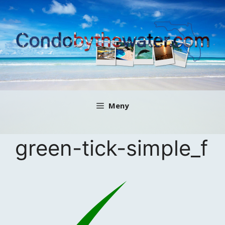
Hoppa
till
innehåll
Meny
green-tick-simple_f